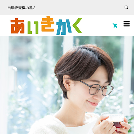
自動販売機の導入

