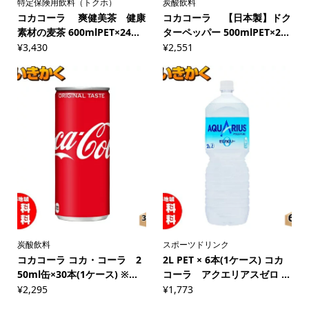
特定保険用飲料（トクホ）
炭酸飲料
コカコーラ 爽健美茶 健康
コカコーラ 【日本製】ドク
素材の麦茶 600mlPET×24...
ターペッパー 500mlPET×2...
¥
3,430
¥
2,551
炭酸飲料
スポーツドリンク
コカコーラ コカ・コーラ 2
2L PET × 6本(1ケース) コカ
50ml缶×30本(1ケース) ※...
コーラ アクエリアスゼロ ...
¥
2,295
¥
1,773